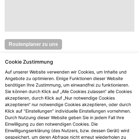
Routenplaner zu uns
Apotheke am Markt
Cookie Zustimmung
Inhaber:
Ingo Loitz e.K
Auf unserer Website verwenden wir Cookies, um Inhalte und
Straße:
Markt 7
Angebote zu optimieren. Einige Funktionen dieser Website
PLZ/Ort:
51766 Engelskirchen
benötigen Ihre Zustimmung, um einwandfrei zu funktionieren.
Telefon:
+49 (0) 22 63 / 96 18 0
Sie können durch Klick auf „Alle Cookies zulassen“ alle Cookies
Fax:
akzeptieren, durch Klick auf „Nur notwendige Cookies
+49 (0) 22 63 / 96 18 20
akzeptieren“ nur notwendige Cookies akzeptieren, oder durch
E-Mail:
info@apotheke-am-markt-engelskirchen.de
Klick auf "Einstellungen" individuelle Einstellungen vornehmen.
Web:
http://www.klahn-apo-am-markt.de
Durch Nutzung dieser Website geben Sie in jedem Fall Ihre
Einwilligung zu den notwendigen Cookies. Die
Öffnungszeiten
Einwilligungserklärung (des Nutzers, bzw. dessen Gerät) wird
Montag, Dienstag, Donnerstag, Freitag
gespeichert, um deren Abfrage nicht erneut wiederholen zu